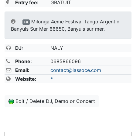
Entry fee:
GRATUIT
Milonga 4eme Festival Tango Argentin
FR
Banyuls Sur Mer 66650, Banyuls sur mer.
DJ:
NALY
Phone:
0685866096
Email:
contact@lassoce.com
Website:
*
Edit / Delete DJ, Demo or Concert