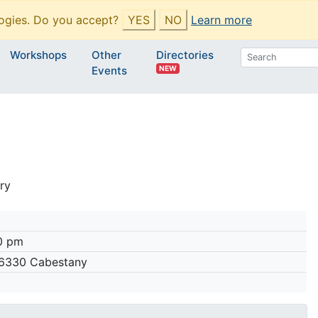
ogies. Do you accept?
YES
NO
Learn more
Workshops
Other
Directories
NEW
Events
ry
0 pm
66330 Cabestany