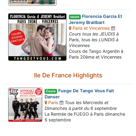
Florencia Garcia Et
cours
Jeremy Braitbart
Paris et Vincennes
Cours tous les JEUDIS à
Paris, tous les LUNDIS à
Vincennes
Cours de Tango Argentin à
Paris 20ème et Vincennes
Ile De France Highlights
Fuego De Tango Vous Fait
Cours
Danser
Paris
Tous les Mercredis et
Dimanches à partir du 6 septembre
Assistant tango-argentin.fr
La Rentrée de FUEGO à Paris dimanche
Questions sur les milongas, cours et stages
6 septembre