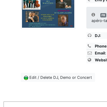
FR
apéro-ta
DJ:
Phone
Email:
Websi
Edit / Delete DJ, Demo or Concert