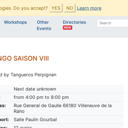
ogies. Do you accept?
YES
NO
Learn more
Workshops
Other
Directories
NEW
Events
GO SAISON VIII
d by
Tangueros Perpignan
Next date unknown
:
from 4:00 pm to 8:00 pm
ss:
Rue General de Gaulle 66180 Villeneuve de la
Raho
ort:
Salle Paulin Gourbal
fee:
12 euros