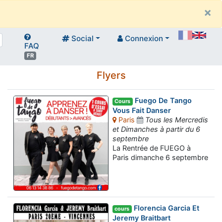
×
Social
Connexion
FAQ
FR
Flyers
Fuego De Tango
Cours
Vous Fait Danser
Paris
Tous les Mercredis
et Dimanches à partir du 6
septembre
La Rentrée de FUEGO à
Paris dimanche 6 septembre
Florencia Garcia Et
cours
Jeremy Braitbart