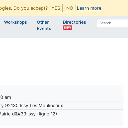
ogies. Do you accept?
YES
NO
Learn more
Workshops
Other
Directories
NEW
Events
00 am
ry 92130 Issy Les Moulineaux
airie d&#39;Issy (ligne 12)