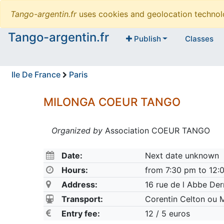
Tango-argentin.fr
uses cookies and geolocation technol
Tango-argentin.fr
Publish
Classes
Ile De France
Paris
MILONGA COEUR TANGO
Organized by
Association COEUR TANGO
Date:
Next date unknown
Hours:
from 7:30 pm to 12:
Address:
16 rue de l Abbe Der
Transport:
Corentin Celton ou M
Entry fee:
12 / 5 euros