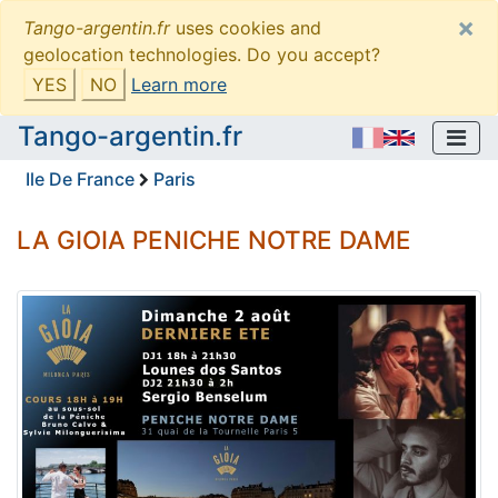
×
Tango-argentin.fr
uses cookies and
geolocation technologies. Do you accept?
YES
NO
Learn more
Tango-argentin.fr
Ile De France
Paris
LA GIOIA PENICHE NOTRE DAME