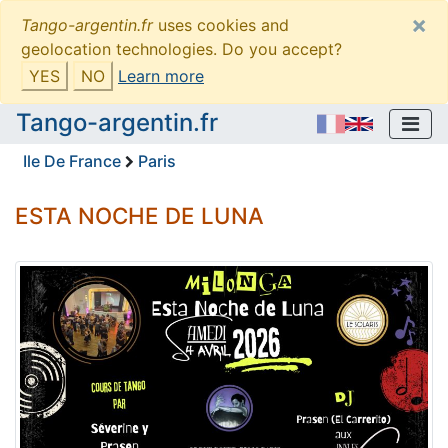
×
Tango-argentin.fr
uses cookies and
geolocation technologies. Do you accept?
YES
NO
Learn more
Tango-argentin.fr
Ile De France
Paris
ESTA NOCHE DE LUNA