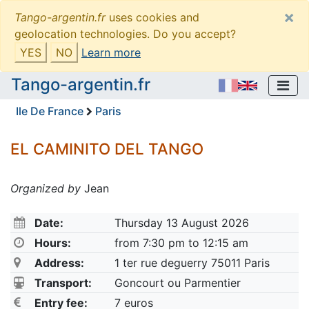
×
Tango-argentin.fr
uses cookies and
geolocation technologies. Do you accept?
YES
NO
Learn more
Tango-argentin.fr
Ile De France
Paris
EL CAMINITO DEL TANGO
Organized by
Jean
Date:
Thursday 13 August 2026
Hours:
from 7:30 pm to 12:15 am
Address:
1 ter rue deguerry 75011 Paris
Transport:
Goncourt ou Parmentier
Entry fee:
7 euros