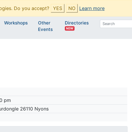
ogies. Do you accept?
YES
NO
Learn more
Workshops
Other
Directories
NEW
Events
30 pm
urdongle 26110 Nyons