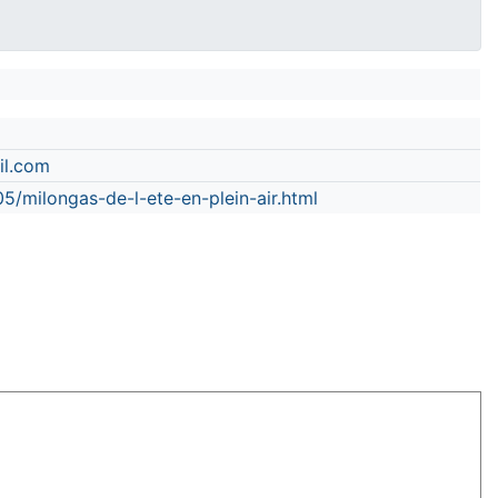
il.com
5/milongas-de-l-ete-en-plein-air.html