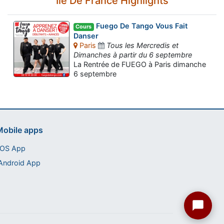
Ile De France Highlights
Fuego De Tango Vous Fait
Cours
Danser
Paris
Tous les Mercredis et
Dimanches à partir du 6 septembre
Assistant tango-argentin.fr
La Rentrée de FUEGO à Paris dimanche
Questions sur les milongas, cours et stages
6 septembre
obile apps
iOS App
Android App