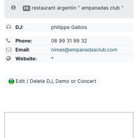
restaurant argentin '' empanadas club ''
FR
DJ:
philippe Gallois
Phone:
06 99 31 99 32
Email:
nimes@empanadasclub.com
Website:
*
Edit / Delete DJ, Demo or Concert