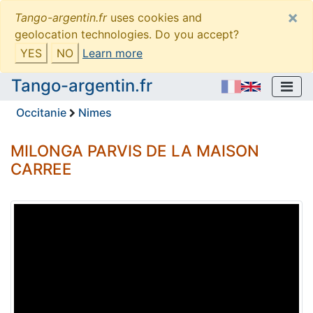
×
Tango-argentin.fr
uses cookies and
geolocation technologies. Do you accept?
YES
NO
Learn more
Tango-argentin.fr
Occitanie
Nimes
MILONGA PARVIS DE LA MAISON
CARREE