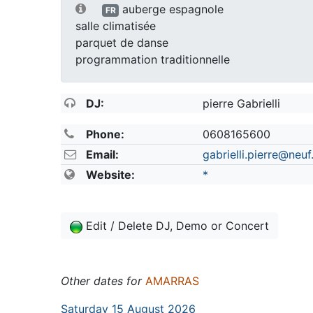
auberge espagnole
FR
salle climatisée
parquet de danse
programmation traditionnelle
DJ:
pierre Gabrielli
Phone:
0608165600
Email:
gabrielli.pierre@neuf.
Website:
*
Edit / Delete DJ, Demo or Concert
Other dates for
AMARRAS
Saturday 15 August 2026