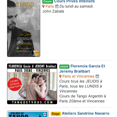
Cours Prives Intensifs
Cours
Paris
Du lundi au samedi.
John Zabala
Florencia Garcia Et
cours
Jeremy Braitbart
Paris et Vincennes
Cours tous les JEUDIS à
Paris, tous les LUNDIS à
Vincennes
Cours de Tango Argentin à
Paris 20ème et Vincennes
Ateliers Sandrine Navarro
Stage