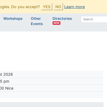
ogies. Do you accept?
YES
NO
Learn more
Workshops
Other
Directories
NEW
Events
st 2026
45 pm
000 Nice