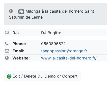
Milonga à la casita del hornero Saint
FR
Saturnin de Lenne
DJ:
DJ Brigitte
Phone:
0650896672
Email:
tangopassion@orange.fr
Website:
www.la-casita-del-hornero.fr/
Edit / Delete DJ, Demo or Concert