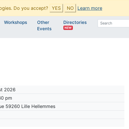
ogies. Do you accept?
YES
NO
Learn more
Workshops
Other
Directories
NEW
Events
st 2026
:30 pm
que 59260 Lille Hellemmes