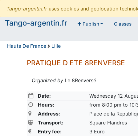
Tango-argentin.fr
uses cookies and geolocation technol
Tango-argentin.fr
Publish
Classes
Hauts De France
Lille
PRATIQUE D ETE 8RENVERSE
Organized by
Le 8Renversé
Date:
Wednesday 12 Augu
Hours:
from 8:00 pm to 10
Address:
Place de la Republi
Transport:
Square Flandres
Entry fee:
3 Euro