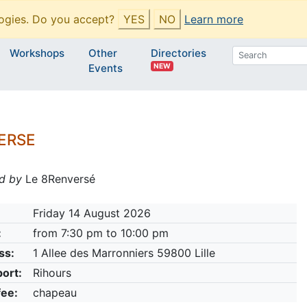
ogies. Do you accept?
YES
NO
Learn more
Workshops
Other
Directories
NEW
Events
VERSE
d by
Le 8Renversé
Friday 14 August 2026
:
from 7:30 pm to 10:00 pm
ss:
1 Allee des Marronniers 59800 Lille
ort:
Rihours
fee:
chapeau