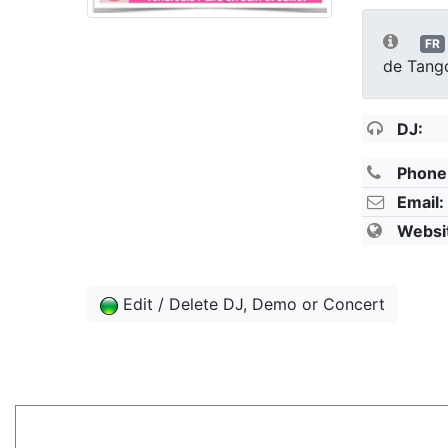
FR
de Tango
DJ:
Phone
Email:
Websi
Edit / Delete DJ, Demo or Concert