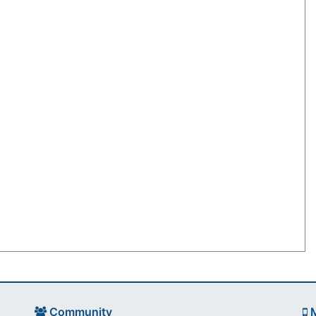
Community
M