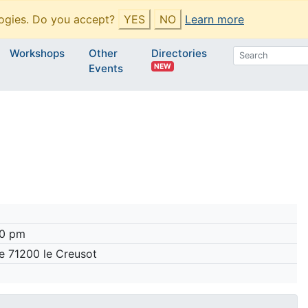
ogies. Do you accept?
YES
NO
Learn more
Workshops
Other
Directories
NEW
Events
00 pm
e 71200 le Creusot