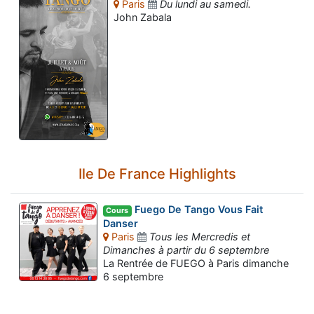
Paris
Du lundi au samedi.
John Zabala
Ile De France Highlights
Fuego De Tango Vous Fait
Cours
Danser
Paris
Tous les Mercredis et
Dimanches à partir du 6 septembre
Assistant tango-argentin.fr
La Rentrée de FUEGO à Paris dimanche
Questions sur les milongas, cours et stages
6 septembre