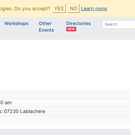
ogies. Do you accept?
YES
NO
Learn more
Workshops
Other
Directories
NEW
Events
00 am
nc 07230 Lablachere