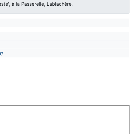
te', à la Passerelle, Lablachère.
r/