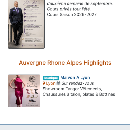
deuxième semaine de septembre.
Cours privés tout l'été.
Cours Saison 2026-2027
Auvergne Rhone Alpes Highlights
Malvon A Lyon
Boutique
Lyon
Sur rendez-vous
Showroom Tango: Vêtements,
Chaussures à talon, plates & Bottines
Assistant tango-argentin.fr
Questions sur les milongas, cours et stages