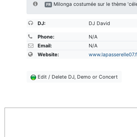
Milonga costumée sur le thème 'céles
FR
DJ:
DJ David
Phone:
N/A
Email:
N/A
Website:
www.lapasserelle07.f
Edit / Delete DJ, Demo or Concert