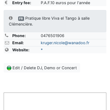
Entry fee:
P.A.F.10 euros pour l'année
Pratique libre Viva el Tango à salle
FR
Clémencière.
Phone:
0476501906
Email:
kruger.nicole@wanadoo.fr
Website:
*
Edit / Delete DJ, Demo or Concert