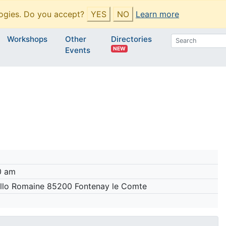
ogies. Do you accept?
YES
NO
Learn more
Workshops
Other
Directories
NEW
Events
0 am
Gallo Romaine 85200 Fontenay le Comte