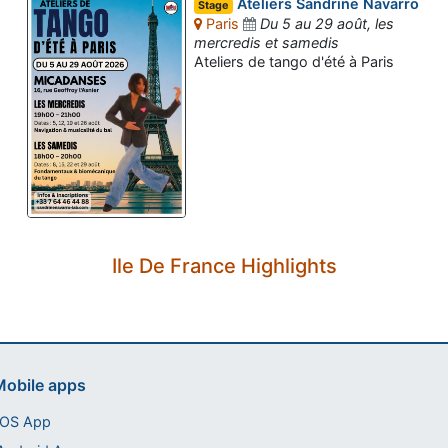
Ateliers Sandrine Navarro
Stage
Paris
Du 5 au 29 août, les
mercredis et samedis
Ateliers de tango d'été à Paris
Assistant tango-argentin.fr
Ile De France Highlights
Questions sur les milongas, cours et stages
obile apps
iOS App