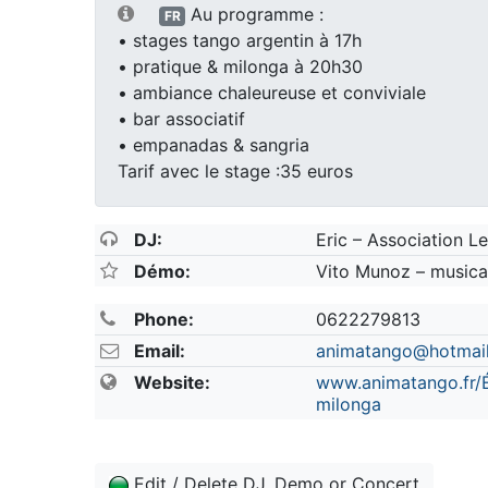
Au programme :
FR
• stages tango argentin à 17h
• pratique & milonga à 20h30
• ambiance chaleureuse et conviviale
• bar associatif
• empanadas & sangria
Tarif avec le stage :35 euros
DJ:
Eric – Association Le
Démo:
Vito Munoz – musica
Phone:
0622279813
Email:
animatango@hotmai
Website:
www.animatango.fr/
milonga
Edit / Delete DJ, Demo or Concert