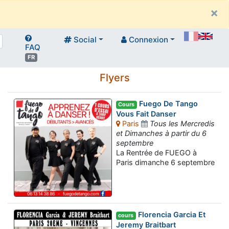
×
Social
Connexion
FAQ
FR
Flyers
Fuego De Tango
Cours
Vous Fait Danser
Paris
Tous les Mercredis
et Dimanches à partir du 6
septembre
La Rentrée de FUEGO à
Paris dimanche 6 septembre
Florencia Garcia Et
cours
Jeremy Braitbart