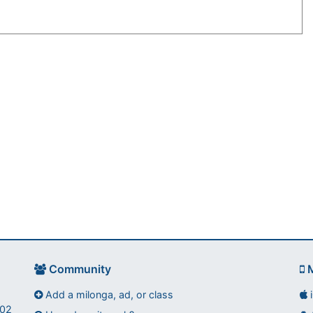
Community
M
Add a milonga, ad, or class
002