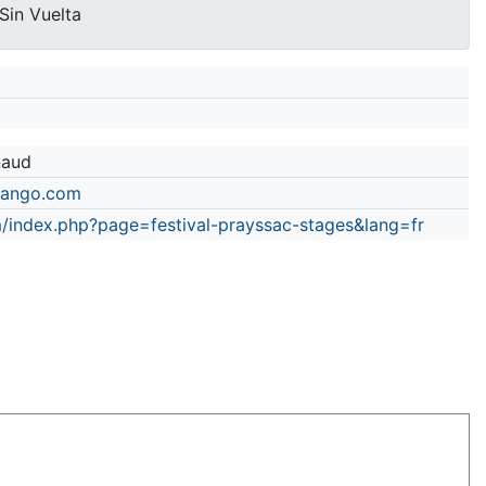
Sin Vuelta
naud
tango.com
index.php?page=festival-prayssac-stages&lang=fr