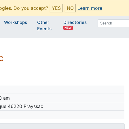
ogies. Do you accept?
YES
NO
Learn more
Workshops
Other
Directories
NEW
Events
C
00 am
ique 46220 Prayssac