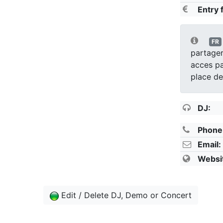
Entry 
FR
partager
acces pa
place de
DJ:
Phone
Email:
Websi
Edit / Delete DJ, Demo or Concert