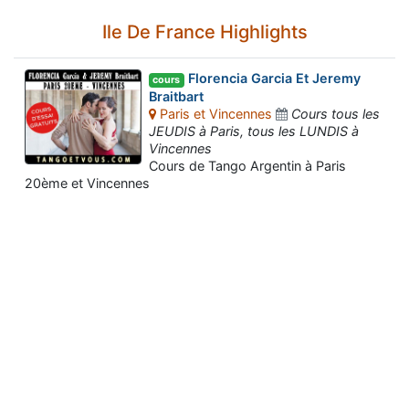
Ile De France Highlights
Florencia Garcia Et Jeremy
cours
Braitbart
Paris et Vincennes
Cours tous les
JEUDIS à Paris, tous les LUNDIS à
Vincennes
Cours de Tango Argentin à Paris
20ème et Vincennes
Assistant tango-argentin.fr
Questions sur les milongas, cours et stages