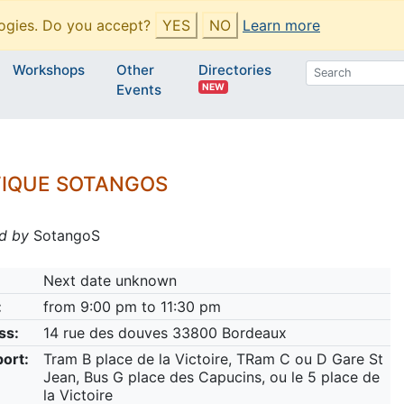
ogies. Do you accept?
YES
NO
Learn more
Workshops
Other
Directories
NEW
Events
TIQUE SOTANGOS
d by
SotangoS
Next date unknown
:
from 9:00 pm to 11:30 pm
ss:
14 rue des douves 33800 Bordeaux
ort:
Tram B place de la Victoire, TRam C ou D Gare St
Jean, Bus G place des Capucins, ou le 5 place de
la Victoire