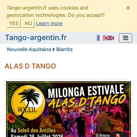
×
Tango-argentin.fr
uses cookies and
geolocation technologies. Do you accept?
YES
NO
Learn more
Tango-argentin.fr
Nouvelle Aquitaine
Biarritz
ALAS D TANGO