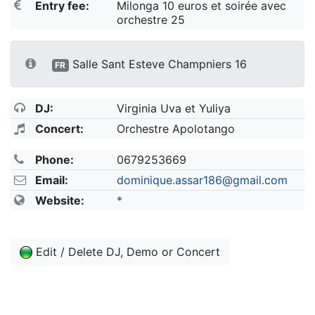
Entry fee:
Milonga 10 euros et soirée avec
orchestre 25
Salle Sant Esteve Champniers 16
FR
DJ:
Virginia Uva et Yuliya
Concert:
Orchestre Apolotango
Phone:
0679253669
Email:
dominique.assar186@gmail.com
Website:
*
Edit / Delete DJ, Demo or Concert