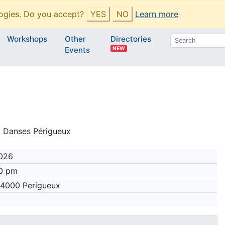
ogies. Do you accept?
YES
NO
Learn more
Workshops
Other
Directories
NEW
Events
 Danses Périgueux
026
00 pm
 24000 Perigueux